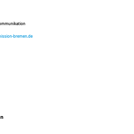
ommunikation
emission-bremen.de
on