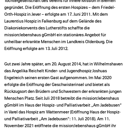
Tochtergesellschaft des Vereins für Innere Mission in Bremen
gegründet. Die Eröffnung des ersten Hospizes – dem Friedel-
Orth-Hospiz in Jever – erfolgte am 17. Juni 2011. Mit dem
Laurentius Hospiz in Falkenburg auf dem Gelände des
Diakoniekonvents des Lutherstifts schaffte die
mission:lebenshaus gGmbH ein stationäres Angebot für
unheilbar erkrankte Menschen im Landkreis Oldenburg. Die
Eröffnung erfolgte am 13. Juli 2012.
Gut zwei Jahre später, am 20. August 2014, hat in Wilhelmshaven
das Angelika Reichelt Kinder- und Jugendhospiz Joshuas
Engelreich seinen ersten Gast aufgenommen. Im Mai 2020
erfolgte die Eröffnung der Geschwisterinsel und bietet als
Rückzugsort den Brüdern und Schwestern der erkrankten jungen
Menschen Platz. Seit Juli 2018 betreibt die mission:lebenshaus
gGmbH im Haus der Hospiz- und Palliativarbeit „Am Jadebusen“
in Varel das Hospiz am Wattenmeer (Eröffnung Haus der Hospiz-
und Palliativarbeit „Am Jadebusen“: 11. Juli 2018). Am 11.
November 2021 eröffnete die mission:lebenshaus gGmbH ihr