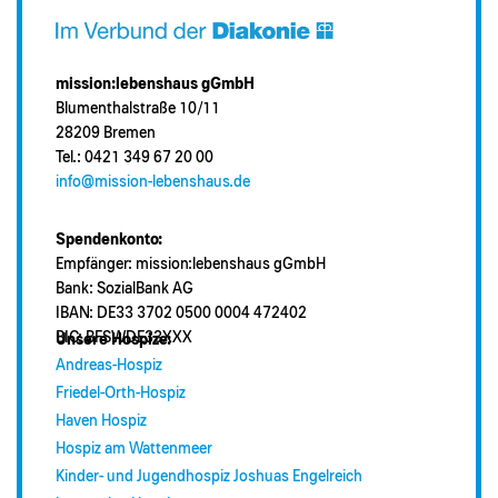
mission:lebenshaus gGmbH
Blumenthalstraße 10/11
28209 Bremen
Tel.: 0421 349 67 20 00
info@mission-lebenshaus.de
Spendenkonto:
Empfänger: mission:lebenshaus gGmbH
Bank: SozialBank AG
IBAN: DE33 3702 0500 0004 472402
BIC: BFSWDE33XXX
Unsere Hospize:
Andreas-Hospiz
Friedel-Orth-Hospiz
Haven Hospiz
Hospiz am Wattenmeer
Kinder- und Jugendhospiz Joshuas Engelreich