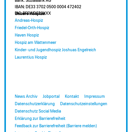
Bank: SozialBank AG
IBAN: DE33 3702 0500 0004 472402
BIC: BFSWDE33XXX
Unsere Hospize:
Andreas-Hospiz
Friedel-Orth-Hospiz
Haven Hospiz
Hospiz am Wattenmeer
Kinder- und Jugendhospiz Joshuas Engelreich
Laurentius Hospiz
News Archiv
Jobportal
Kontakt
Impressum
Datenschutzerklärung
Datenschutzeinstellungen
Datenschutz Social Media
Erklärung zur Barrierefreiheit
Feedback zur Barrierefreiheit (Barriere melden)