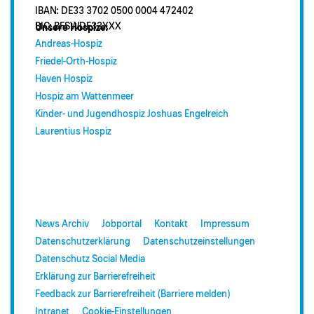
IBAN: DE33 3702 0500 0004 472402
BIC: BFSWDE33XXX
Unsere Hospize:
Andreas-Hospiz
Friedel-Orth-Hospiz
Haven Hospiz
Hospiz am Wattenmeer
Kinder- und Jugendhospiz Joshuas Engelreich
Laurentius Hospiz
News Archiv
Jobportal
Kontakt
Impressum
Datenschutzerklärung
Datenschutzeinstellungen
Datenschutz Social Media
Erklärung zur Barrierefreiheit
Feedback zur Barrierefreiheit (Barriere melden)
Intranet
Cookie-Einstellungen