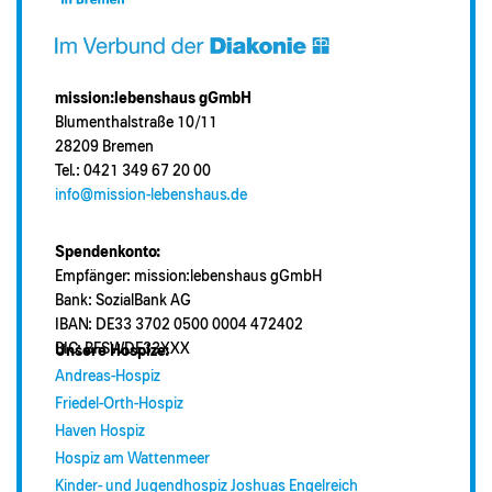
mission:lebenshaus gGmbH
Blumenthalstraße 10/11
28209 Bremen
Tel.: 0421 349 67 20 00
info@mission-lebenshaus.de
Spendenkonto:
Empfänger: mission:lebenshaus gGmbH
Bank: SozialBank AG
IBAN: DE33 3702 0500 0004 472402
BIC: BFSWDE33XXX
Unsere Hospize:
Andreas-Hospiz
Friedel-Orth-Hospiz
Haven Hospiz
Hospiz am Wattenmeer
Kinder- und Jugendhospiz Joshuas Engelreich