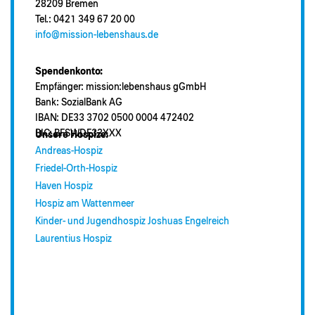
28209 Bremen
Tel.: 0421 349 67 20 00
info@mission-lebenshaus.de
Spendenkonto:
Empfänger: mission:lebenshaus gGmbH
Bank: SozialBank AG
IBAN: DE33 3702 0500 0004 472402
BIC: BFSWDE33XXX
Unsere Hospize:
Andreas-Hospiz
Friedel-Orth-Hospiz
Haven Hospiz
Hospiz am Wattenmeer
Kinder- und Jugendhospiz Joshuas Engelreich
Laurentius Hospiz