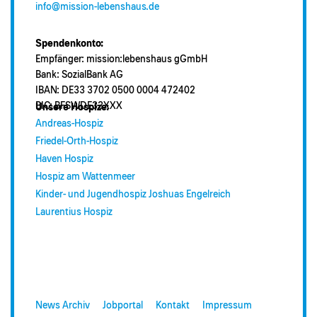
info@mission-lebenshaus.de
Spendenkonto:
Empfänger: mission:lebenshaus gGmbH
Bank: SozialBank AG
IBAN: DE33 3702 0500 0004 472402
BIC: BFSWDE33XXX
Unsere Hospize:
Andreas-Hospiz
Friedel-Orth-Hospiz
Haven Hospiz
Hospiz am Wattenmeer
Kinder- und Jugendhospiz Joshuas Engelreich
Laurentius Hospiz
News Archiv
Jobportal
Kontakt
Impressum