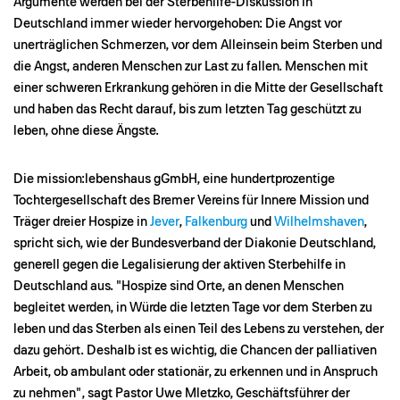
Argumente werden bei der Sterbehilfe-Diskussion in
Deutschland immer wieder hervorgehoben: Die Angst vor
unerträglichen Schmerzen, vor dem Alleinsein beim Sterben und
die Angst, anderen Menschen zur Last zu fallen. Menschen mit
einer schweren Erkrankung gehören in die Mitte der Gesellschaft
und haben das Recht darauf, bis zum letzten Tag geschützt zu
leben, ohne diese Ängste.
Die mission:lebenshaus gGmbH, eine hundertprozentige
Tochtergesellschaft des Bremer Vereins für Innere Mission und
Träger dreier Hospize in
Jever
,
Falkenburg
und
Wilhelmshaven
,
spricht sich, wie der Bundesverband der Diakonie Deutschland,
generell gegen die Legalisierung der aktiven Sterbehilfe in
Deutschland aus. "Hospize sind Orte, an denen Menschen
begleitet werden, in Würde die letzten Tage vor dem Sterben zu
leben und das Sterben als einen Teil des Lebens zu verstehen, der
dazu gehört. Deshalb ist es wichtig, die Chancen der palliativen
Arbeit, ob ambulant oder stationär, zu erkennen und in Anspruch
zu nehmen", sagt Pastor Uwe Mletzko, Geschäftsführer der