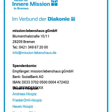
mission:lebenshaus gGmbH
Blumenthalstraße 10/11
28209 Bremen
Tel.: 0421 349 67 20 00
info@mission-lebenshaus.de
Spendenkonto:
Empfänger: mission:lebenshaus gGmbH
Bank: SozialBank AG
IBAN: DE33 3702 0500 0004 472402
BIC: BFSWDE33XXX
Unsere Hospize:
Andreas-Hospiz
Friedel-Orth-Hospiz
Haven Hospiz