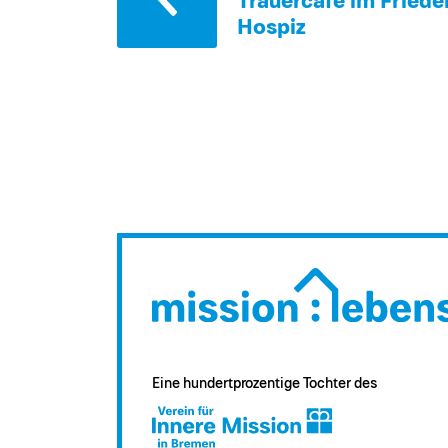
Trauercafé im Friede
Hospiz
Eine hundertprozentige Tochter des