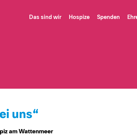
Das sind wir
Hospize
Spenden
Ehr
ei uns“
piz am Wattenmeer