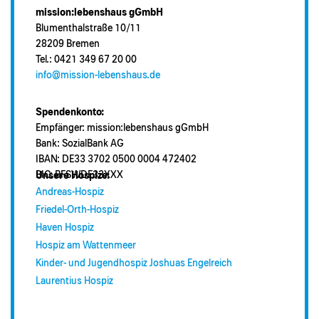
mission:lebenshaus gGmbH
Blumenthalstraße 10/11
28209 Bremen
Tel.: 0421 349 67 20 00
info@mission-lebenshaus.de
Spendenkonto:
Empfänger: mission:lebenshaus gGmbH
Bank: SozialBank AG
IBAN: DE33 3702 0500 0004 472402
BIC: BFSWDE33XXX
Unsere Hospize:
Andreas-Hospiz
Friedel-Orth-Hospiz
Haven Hospiz
Hospiz am Wattenmeer
Kinder- und Jugendhospiz Joshuas Engelreich
Laurentius Hospiz