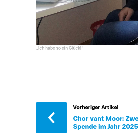
„Ich habe so ein Glück!“
Vorheriger Artikel
Chor van´t Moor: Zwe
Spende im Jahr 2025