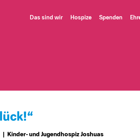
Das sind wir
Hospize
Spenden
Ehr
lück!“
8
| Kinder- und Jugendhospiz Joshuas