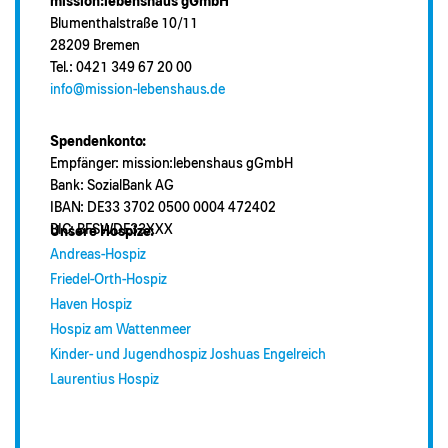
mission:lebenshaus gGmbH
Blumenthalstraße 10/11
28209 Bremen
Tel.: 0421 349 67 20 00
info@mission-lebenshaus.de
Spendenkonto:
Empfänger: mission:lebenshaus gGmbH
Bank: SozialBank AG
IBAN: DE33 3702 0500 0004 472402
BIC: BFSWDE33XXX
Unsere Hospize:
Andreas-Hospiz
Friedel-Orth-Hospiz
Haven Hospiz
Hospiz am Wattenmeer
Kinder- und Jugendhospiz Joshuas Engelreich
Laurentius Hospiz