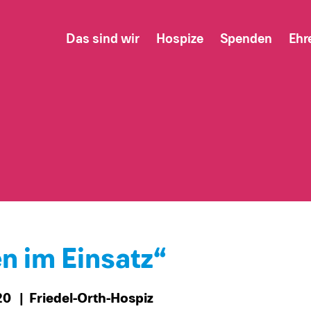
Das sind wir
Hospize
Spenden
Ehr
n im Einsatz“
020
| Friedel-Orth-Hospiz