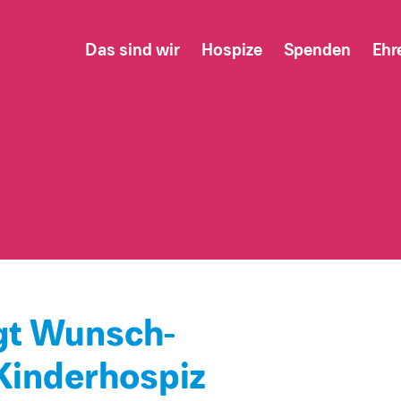
Das sind wir
Hospize
Spenden
Ehr
ngt Wunsch-
Kinderhospiz