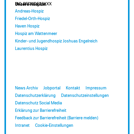
BIC: BFSWDE33XXX
Unsere Hospize:
Andreas-Hospiz
Friedel-Orth-Hospiz
Haven Hospiz
Hospiz am Wattenmeer
Kinder- und Jugendhospiz Joshuas Engelreich
Laurentius Hospiz
News Archiv
Jobportal
Kontakt
Impressum
Datenschutzerklärung
Datenschutzeinstellungen
Datenschutz Social Media
Erklärung zur Barrierefreiheit
Feedback zur Barrierefreiheit (Barriere melden)
Intranet
Cookie-Einstellungen