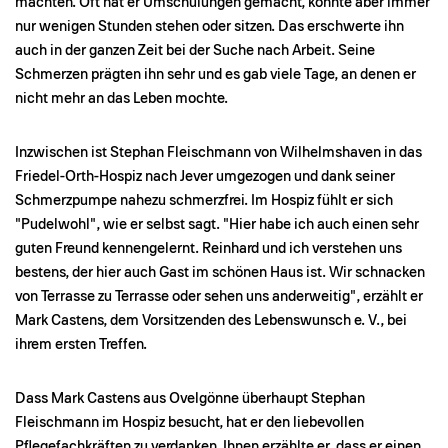
machten. Oft hat er Umschulungen gemacht, konnte aber immer
nur wenigen Stunden stehen oder sitzen. Das erschwerte ihn
auch in der ganzen Zeit bei der Suche nach Arbeit. Seine
Schmerzen prägten ihn sehr und es gab viele Tage, an denen er
nicht mehr an das Leben mochte.
Inzwischen ist Stephan Fleischmann von Wilhelmshaven in das
Friedel-Orth-Hospiz nach Jever umgezogen und dank seiner
Schmerzpumpe nahezu schmerzfrei. Im Hospiz fühlt er sich
"Pudelwohl", wie er selbst sagt. "Hier habe ich auch einen sehr
guten Freund kennengelernt. Reinhard und ich verstehen uns
bestens, der hier auch Gast im schönen Haus ist. Wir schnacken
von Terrasse zu Terrasse oder sehen uns anderweitig", erzählt er
Mark Castens, dem Vorsitzenden des Lebenswunsch e. V., bei
ihrem ersten Treffen.
Dass Mark Castens aus Ovelgönne überhaupt Stephan
Fleischmann im Hospiz besucht, hat er den liebevollen
Pflegefachkräften zu verdanken. Ihnen erzählte er, dass er einen