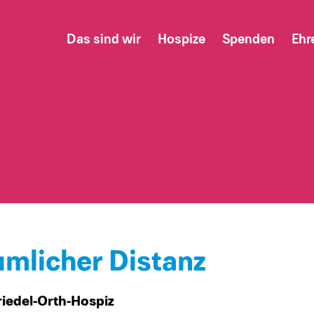
Das sind wir
Hospize
Spenden
Ehr
umlicher Distanz
riedel-Orth-Hospiz