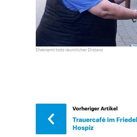
Ehrenamt trotz räumlicher Distanz
Vorheriger Artikel
Trauercafé im Friede
Hospiz