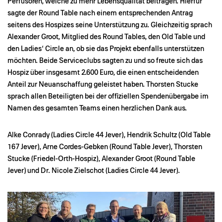
Perfusoren, welche zu mehr Lebensqualität beitragen. Hierfür
sagte der Round Table nach einem entsprechenden Antrag
seitens des Hospizes seine Unterstützung zu. Gleichzeitig sprach
Alexander Groot, Mitglied des Round Tables, den Old Table und
den Ladies‘ Circle an, ob sie das Projekt ebenfalls unterstützen
möchten. Beide Serviceclubs sagten zu und so freute sich das
Hospiz über insgesamt 2.600 Euro, die einen entscheidenden
Anteil zur Neuanschaffung geleistet haben. Thorsten Stucke
sprach allen Beteiligten bei der offiziellen Spendenübergabe im
Namen des gesamten Teams einen herzlichen Dank aus.
Alke Conrady (Ladies Circle 44 Jever), Hendrik Schultz (Old Table
167 Jever), Arne Cordes-Gebken (Round Table Jever), Thorsten
Stucke (Friedel-Orth-Hospiz), Alexander Groot (Round Table
Jever) und Dr. Nicole Zielschot (Ladies Circle 44 Jever).