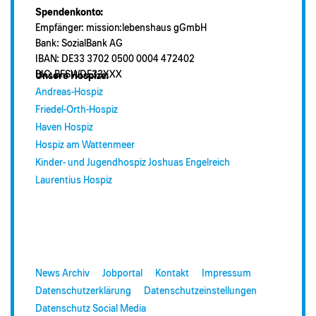
Spendenkonto:
Empfänger: mission:lebenshaus gGmbH
Bank: SozialBank AG
IBAN: DE33 3702 0500 0004 472402
BIC: BFSWDE33XXX
Unsere Hospize:
Andreas-Hospiz
Friedel-Orth-Hospiz
Haven Hospiz
Hospiz am Wattenmeer
Kinder- und Jugendhospiz Joshuas Engelreich
Laurentius Hospiz
News Archiv
Jobportal
Kontakt
Impressum
Datenschutzerklärung
Datenschutzeinstellungen
Datenschutz Social Media