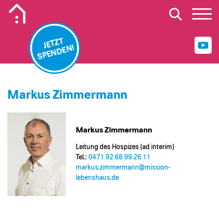
Mobiles Logo Mission Lebenshaus
JETZT
SPENDEN!
Markus Zimmermann
Markus Zimmermann
Leitung des Hospizes (ad interim)
Tel.:
0471 92 68 99 26 11
markus.zimmermann@​mission-
lebenshaus.de