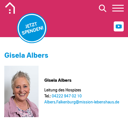
Mobiles Logo Mission Lebenshaus
JETZT
SPENDEN!
Gisela Albers
Gisela Albers
Leitung des Hospizes
Tel.:
04222 947 02 10
Albers.Falkenburg@​mission-lebenshaus.de