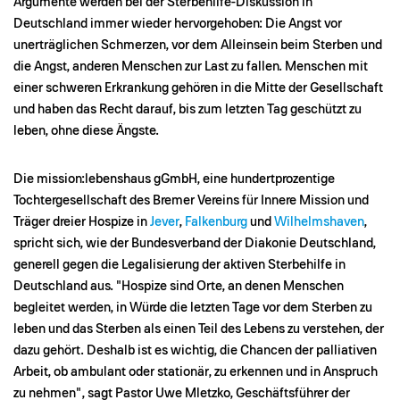
Argumente werden bei der Sterbehilfe-Diskussion in
Deutschland immer wieder hervorgehoben: Die Angst vor
unerträglichen Schmerzen, vor dem Alleinsein beim Sterben und
die Angst, anderen Menschen zur Last zu fallen. Menschen mit
einer schweren Erkrankung gehören in die Mitte der Gesellschaft
und haben das Recht darauf, bis zum letzten Tag geschützt zu
leben, ohne diese Ängste.
Die mission:lebenshaus gGmbH, eine hundertprozentige
Tochtergesellschaft des Bremer Vereins für Innere Mission und
Träger dreier Hospize in
Jever
,
Falkenburg
und
Wilhelmshaven
,
spricht sich, wie der Bundesverband der Diakonie Deutschland,
generell gegen die Legalisierung der aktiven Sterbehilfe in
Deutschland aus. "Hospize sind Orte, an denen Menschen
begleitet werden, in Würde die letzten Tage vor dem Sterben zu
leben und das Sterben als einen Teil des Lebens zu verstehen, der
dazu gehört. Deshalb ist es wichtig, die Chancen der palliativen
Arbeit, ob ambulant oder stationär, zu erkennen und in Anspruch
zu nehmen", sagt Pastor Uwe Mletzko, Geschäftsführer der