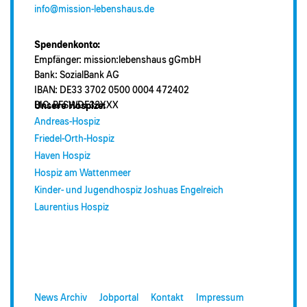
info@mission-lebenshaus.de
Spendenkonto:
Empfänger: mission:lebenshaus gGmbH
Bank: SozialBank AG
IBAN: DE33 3702 0500 0004 472402
BIC: BFSWDE33XXX
Unsere Hospize:
Andreas-Hospiz
Friedel-Orth-Hospiz
Haven Hospiz
Hospiz am Wattenmeer
Kinder- und Jugendhospiz Joshuas Engelreich
Laurentius Hospiz
News Archiv
Jobportal
Kontakt
Impressum