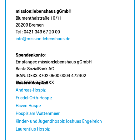
mission:lebenshaus gGmbH
Blumenthalstraße 10/11
28209 Bremen
Tel.: 0421 349 67 20 00
info@mission-lebenshaus.de
Spendenkonto:
Empfänger: mission:lebenshaus gGmbH
Bank: SozialBank AG
IBAN: DE33 3702 0500 0004 472402
BIC: BFSWDE33XXX
Unsere Hospize:
Andreas-Hospiz
Friedel-Orth-Hospiz
Haven Hospiz
Hospiz am Wattenmeer
Kinder- und Jugendhospiz Joshuas Engelreich
Laurentius Hospiz