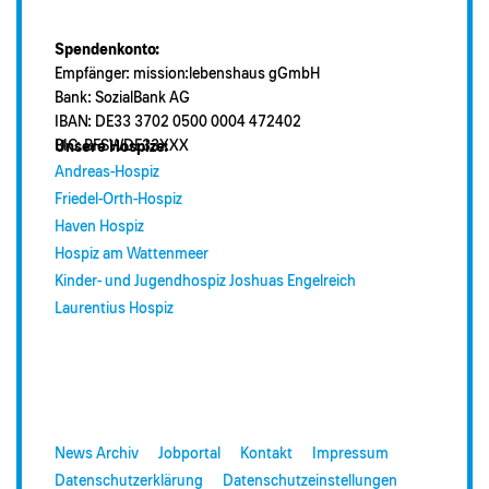
Spendenkonto:
Empfänger: mission:lebenshaus gGmbH
Bank: SozialBank AG
IBAN: DE33 3702 0500 0004 472402
BIC: BFSWDE33XXX
Unsere Hospize:
Andreas-Hospiz
Friedel-Orth-Hospiz
Haven Hospiz
Hospiz am Wattenmeer
Kinder- und Jugendhospiz Joshuas Engelreich
Laurentius Hospiz
News Archiv
Jobportal
Kontakt
Impressum
Datenschutzerklärung
Datenschutzeinstellungen